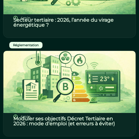
4min
Secteur tertiaire : 2026, l’année du virage
énergétique ?
Réglementation
4min
Moduler ses objectifs Décret Tertiaire en
2026 : mode d’emploi (et erreurs à éviter)