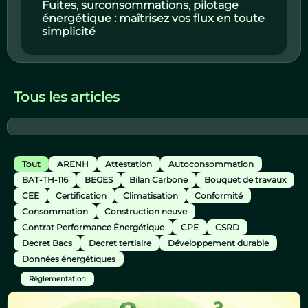
Fuites, surconsommations, pilotage
énergétique : maîtrisez vos flux en toute
simplicité
Tous les articles
Tout
ARENH
Attestation
Autoconsommation
BAT-TH-116
BEGES
Bilan Carbone
Bouquet de travaux
CEE
Certification
Climatisation
Conformité
Consommation
Construction neuve
Contrat Performance Énergétique
CPE
CSRD
Decret Bacs
Decret tertiaire
Développement durable
Données énergétiques
Réglementation