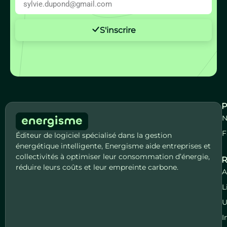
S'inscrire
P
N
F
Éditeur de logiciel spécialisé dans la gestion
énergétique intelligente, Energisme aide entreprises et
collectivités à optimiser leur consommation d’énergie,
R
réduire leurs coûts et leur empreinte carbone.
A
L
U
I