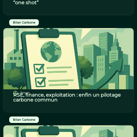
“one shot”
Bilan Carbone
2min
RSE, finance, exploitation : enfin un pilotage
carbone commun
Bilan Carbone