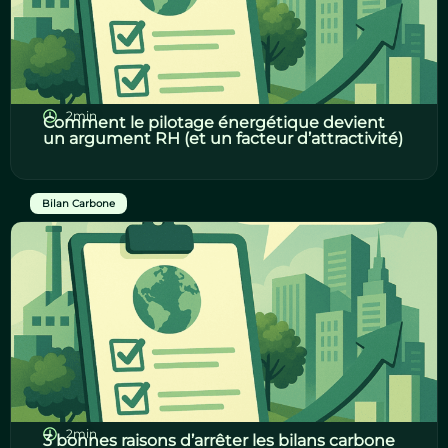
2min
Comment le pilotage énergétique devient
un argument RH (et un facteur d’attractivité)
Bilan Carbone
2min
3 bonnes raisons d’arrêter les bilans carbone