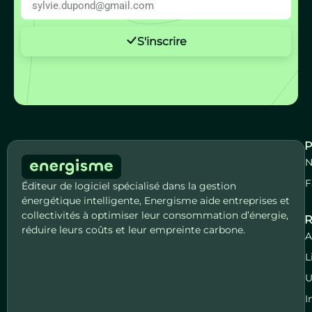
S'inscrire
P
N
F
Éditeur de logiciel spécialisé dans la gestion
énergétique intelligente, Energisme aide entreprises et
collectivités à optimiser leur consommation d’énergie,
R
réduire leurs coûts et leur empreinte carbone.
A
L
U
I