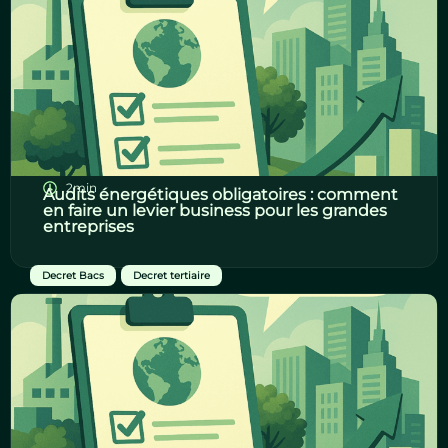
2min
Audits énergétiques obligatoires : comment
en faire un levier business pour les grandes
entreprises
Decret Bacs
,
Decret tertiaire