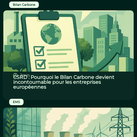
Bilan Carbone
2min
CSRD : Pourquoi le Bilan Carbone devient
incontournable pour les entreprises
européennes
EMS