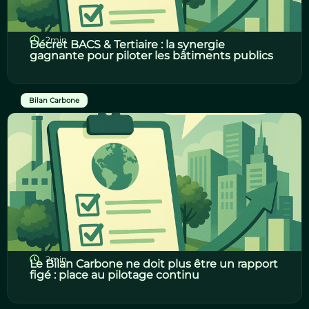
2min
Décret BACS & Tertiaire : la synergie
gagnante pour piloter les bâtiments publics
Bilan Carbone
2min
Le Bilan Carbone ne doit plus être un rapport
figé : place au pilotage continu