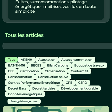
Fuites, surconsommations, pilotage
énergétique : maîtrisez vos flux en toute
simplicité
Tous les articles
Tout
ARENH
Attestation
Autoconsommation
BAT-TH-116
BEGES
Bilan Carbone
Bouquet de travaux
CEE
Certification
Climatisation
Conformité
Consommation
Construction neuve
Contrat Performance Énergétique
CPE
CSRD
Decret Bacs
Decret tertiaire
Développement durable
Données énergétiques
Energy Management