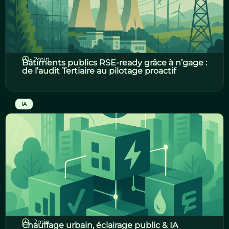
2min
Bâtiments publics RSE-ready grâce à n’gage :
de l’audit Tertiaire au pilotage proactif
IA
2min
Chauffage urbain, éclairage public & IA