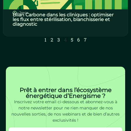
2min
Bilan Carbone dans les cliniques : optimiser
les flux entre stérilisation, blanchisserie et
diagnostic
1
2
3
4
5
6
7
Prêt à entrer dans l’écosystème
énergétique d’Energisme ?
Inscrivez votre email ci-dessous et abonnez-vous à
notre newsletter pour ne rien manquer de nos
nouvelles sorties, de nos webinars et de bien d’autres
exclusivités !