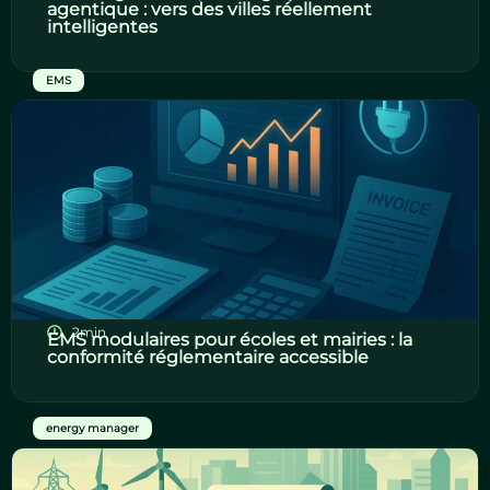
agentique : vers des villes réellement
intelligentes
EMS
2min
EMS modulaires pour écoles et mairies : la
conformité réglementaire accessible
energy manager