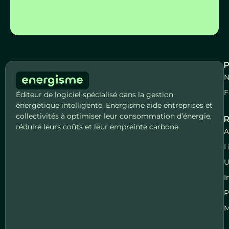
P
N
F
Éditeur de logiciel spécialisé dans la gestion
énergétique intelligente, Energisme aide entreprises et
collectivités à optimiser leur consommation d’énergie,
R
réduire leurs coûts et leur empreinte carbone.
A
L
U
I
P
M