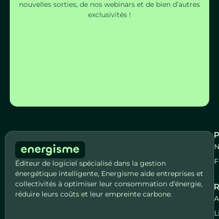
nouvelles sorties, de nos webinars et de bien d’autres
exclusivités !
S'inscrire
P
N
F
Éditeur de logiciel spécialisé dans la gestion
énergétique intelligente, Energisme aide entreprises et
collectivités à optimiser leur consommation d’énergie,
R
réduire leurs coûts et leur empreinte carbone.
A
L