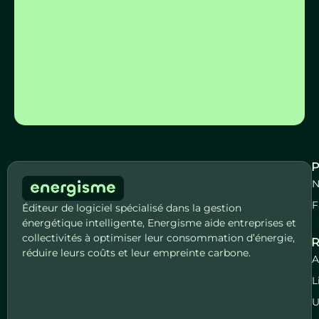
S'inscrire
P
N
F
Éditeur de logiciel spécialisé dans la gestion
énergétique intelligente, Energisme aide entreprises et
collectivités à optimiser leur consommation d’énergie,
R
réduire leurs coûts et leur empreinte carbone.
A
L
U