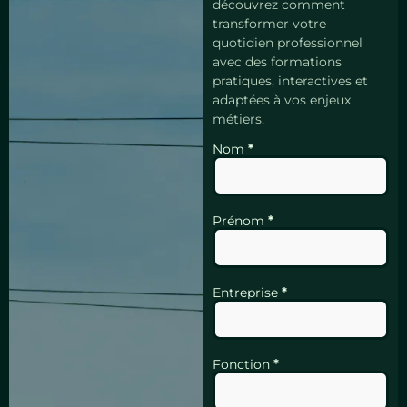
découvrez comment
transformer votre
quotidien professionnel
avec des formations
pratiques, interactives et
adaptées à vos enjeux
métiers.
Nom
*
Formulaire
catalogue
formation
Prénom
*
Entreprise
*
Fonction
*