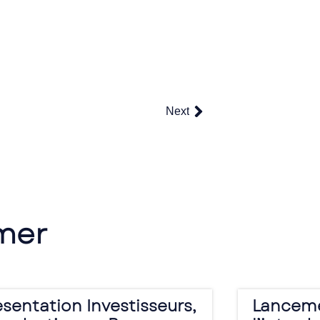
Next
imer
ésentation Investisseurs,
Lanceme