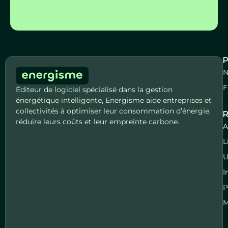
P
N
F
Éditeur de logiciel spécialisé dans la gestion
énergétique intelligente, Energisme aide entreprises et
collectivités à optimiser leur consommation d’énergie,
R
réduire leurs coûts et leur empreinte carbone.
A
L
U
I
P
M