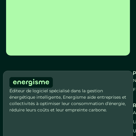
S'inscrire
P
N
F
Éditeur de logiciel spécialisé dans la gestion
énergétique intelligente, Energisme aide entreprises et
collectivités à optimiser leur consommation d’énergie,
R
réduire leurs coûts et leur empreinte carbone.
A
L
U